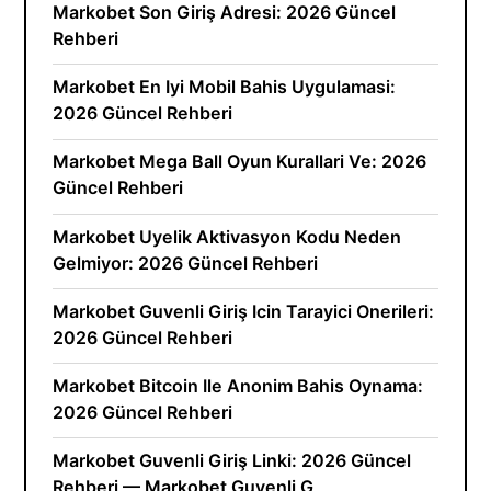
Markobet Son Giriş Adresi: 2026 Güncel
Rehberi
Markobet En Iyi Mobil Bahis Uygulamasi:
2026 Güncel Rehberi
Markobet Mega Ball Oyun Kurallari Ve: 2026
Güncel Rehberi
Markobet Uyelik Aktivasyon Kodu Neden
Gelmiyor: 2026 Güncel Rehberi
Markobet Guvenli Giriş Icin Tarayici Onerileri:
2026 Güncel Rehberi
Markobet Bitcoin Ile Anonim Bahis Oynama:
2026 Güncel Rehberi
Markobet Guvenli Giriş Linki: 2026 Güncel
Rehberi — Markobet Guvenli G