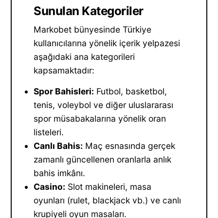
Sunulan Kategoriler
Markobet bünyesinde Türkiye
kullanıcılarına yönelik içerik yelpazesi
aşağıdaki ana kategorileri
kapsamaktadır:
Spor Bahisleri:
Futbol, basketbol,
tenis, voleybol ve diğer uluslararası
spor müsabakalarına yönelik oran
listeleri.
Canlı Bahis:
Maç esnasında gerçek
zamanlı güncellenen oranlarla anlık
bahis imkânı.
Casino:
Slot makineleri, masa
oyunları (rulet, blackjack vb.) ve canlı
krupiyeli oyun masaları.