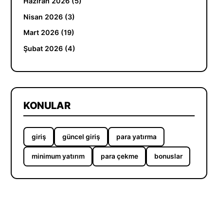
Haziran 2026 (5)
Nisan 2026 (3)
Mart 2026 (19)
Şubat 2026 (4)
KONULAR
giriş
güncel giriş
para yatırma
minimum yatırım
para çekme
bonuslar