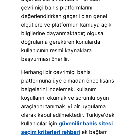
çevrimiçi bahis platformlarını
değerlendirirken geçerli olan genel
ölçütlere ve platformun kamuya açık
bilgilerine dayanmaktadır; olgusal
doğrulama gerektiren konularda
kullanıcının resmi kaynaklara
başvurması önerilir.
Herhangi bir çevrimiçi bahis
platformuna üye olmadan önce lisans
belgelerini incelemek, kullanım
koşullarını okumak ve sorumlu oyun
araçlarını tanımak iyi bir uygulama
olarak kabul edilmektedir. Türkiye'deki
kullanıcılar için
güvenilir bahis sitesi
seçim kriterleri rehberi
ek bağlam