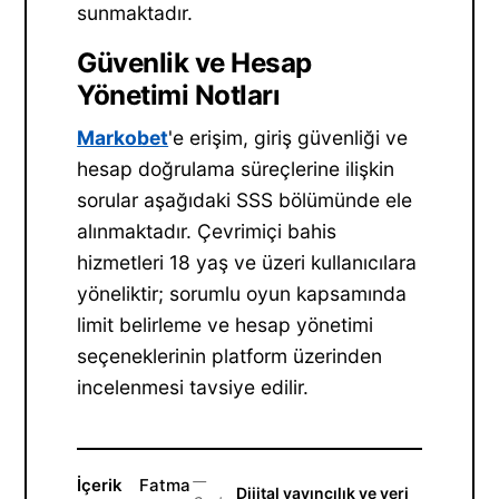
sunmaktadır.
Güvenlik ve Hesap
Yönetimi Notları
Markobet
'e erişim, giriş güvenliği ve
hesap doğrulama süreçlerine ilişkin
sorular aşağıdaki SSS bölümünde ele
alınmaktadır. Çevrimiçi bahis
hizmetleri 18 yaş ve üzeri kullanıcılara
yöneliktir; sorumlu oyun kapsamında
limit belirleme ve hesap yönetimi
seçeneklerinin platform üzerinden
incelenmesi tavsiye edilir.
—
İçerik
Fatma
Dijital yayıncılık ve veri