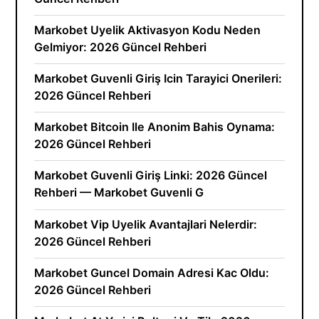
Markobet Uyelik Aktivasyon Kodu Neden
Gelmiyor: 2026 Güncel Rehberi
Markobet Guvenli Giriş Icin Tarayici Onerileri:
2026 Güncel Rehberi
Markobet Bitcoin Ile Anonim Bahis Oynama:
2026 Güncel Rehberi
Markobet Guvenli Giriş Linki: 2026 Güncel
Rehberi — Markobet Guvenli G
Markobet Vip Uyelik Avantajlari Nelerdir:
2026 Güncel Rehberi
Markobet Guncel Domain Adresi Kac Oldu:
2026 Güncel Rehberi