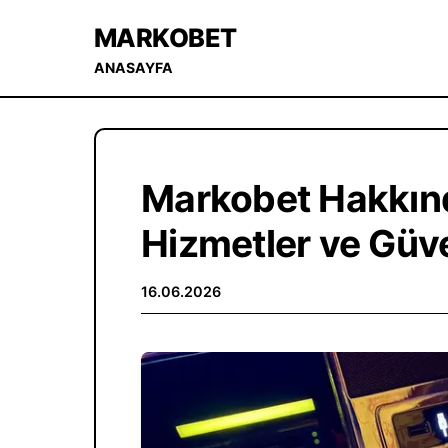
MARKOBET
ANASAYFA
Markobet Hakkınd
Hizmetler ve Güv
16.06.2026