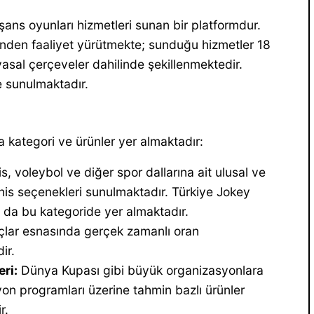
şans oyunları hizmetleri sunan bir platformdur.
rinden faaliyet yürütmekte; sunduğu hizmetler 18
yasal çerçeveler dahilinde şekillenmektedir.
e sunulmaktadır.
 kategori ve ürünler yer almaktadır:
s, voleybol ve diğer spor dallarına ait ulusal ve
his seçenekleri sunulmaktadır. Türkiye Jokey
ı da bu kategoride yer almaktadır.
ar esnasında gerçek zamanlı oran
ir.
eri:
Dünya Kupası gibi büyük organizasyonlara
zyon programları üzerine tahmin bazlı ürünler
r.