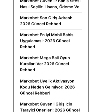
Markobet Güvenilir Bahis Sitesi
Nasıl Seçilir: Lisans, Ödeme Ve
Markobet Son Giriş Adresi:
2026 Güncel Rehberi
Markobet En Iyi Mobil Bahis
Uygulamasi: 2026 Güncel
Rehberi
Markobet Mega Ball Oyun
Kurallari Ve: 2026 Güncel
Rehberi
Markobet Uyelik Aktivasyon
Kodu Neden Gelmiyor: 2026
Güncel Rehberi
Markobet Guvenli Giriş Icin
Tarayici Onerileri: 2026 Güncel