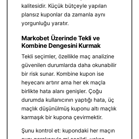
kalitesidir. Küçük bütçeyle yapılan
plansız kuponlar da zamanla aynı
yorgunluğu yaratır.
Markobet Üzerinde Tekli ve
Kombine Dengesini Kurmak
Tekli seçimler, özellikle maç analizine
güvenilen durumlarda daha okunabilir
bir risk sunar. Kombine kupon ise
heyecanı artırır ama her ek maçla
birlikte hata alanı genişler. Çoğu
durumda kullanıcının yaptığı hata, üç
maçlık düşünülmüş kuponu altı maçlık
karmaşık bir kupona çevirmektir.
Şunu kontrol et: kupondaki her maçın