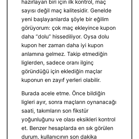
hazırlayan biri için ilk kontrol, maç
sayısı değil maç kalitesidir. Genelde
yeni başlayanlarda şöyle bir eğilim
görüyorum: çok maç ekleyince kupon
daha “dolu” hissediliyor. Oysa dolu
kupon her zaman daha iyi kupon
anlamına gelmez. Takip etmediğin
liglerden, sadece oranı ilginç
göründüğü için eklediğin maçlar
kuponun en zayıf yerleri olabilir.
Burada acele etme. Önce bildiğin
ligleri ayır, sonra maçların oynanacağı
saati, takımların son fikstür
yoğunluğunu ve olası eksikleri kontrol
et. Benzer hesaplarda en sık görülen
durum, kullanıcının son dakika