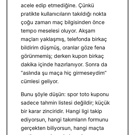
acele edip etmediğine. Çünkü
pratikte kullanıcıların takıldığı nokta
çoğu zaman maç bilgisinden önce
tempo meselesi oluyor. Akşam
maçları yaklaşmış, telefonda birkaç
bildirim düşmüş, oranlar göze fena
görünmemiş; derken kupon birkaç
dakika içinde hazırlanıyor. Sonra da
“aslında şu maça hiç girmeseydim”
cümlesi geliyor.
Bunu şöyle düşün: spor toto kuponu
sadece tahmin listesi değildir; küçük
bir karar zinciridir. Hangi ligi takip
ediyorsun, hangi takımların formunu
gerçekten biliyorsun, hangi maçta