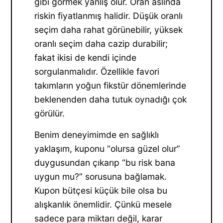
gibi görmek yanlış olur. Oran aslında
riskin fiyatlanmış halidir. Düşük oranlı
seçim daha rahat görünebilir, yüksek
oranlı seçim daha cazip durabilir;
fakat ikisi de kendi içinde
sorgulanmalıdır. Özellikle favori
takımların yoğun fikstür dönemlerinde
beklenenden daha tutuk oynadığı çok
görülür.
Benim deneyimimde en sağlıklı
yaklaşım, kuponu “olursa güzel olur”
duygusundan çıkarıp “bu risk bana
uygun mu?” sorusuna bağlamak.
Kupon bütçesi küçük bile olsa bu
alışkanlık önemlidir. Çünkü mesele
sadece para miktarı değil, karar