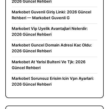
2026 Güncel Rehberi
Markobet Guvenli Giriş Linki: 2026 Güncel
Rehberi — Markobet Guvenli G
Markobet Vip Uyelik Avantajlari Nelerdir:
2026 Güncel Rehberi
Markobet Guncel Domain Adresi Kac Oldu:
2026 Güncel Rehberi
Markobet At Yarisi Bulteni Ve Tjk: 2026
Güncel Rehberi
Markobet Sorunsuz Erisim Icin Vpn Ayarlari:
2026 Güncel Rehberi