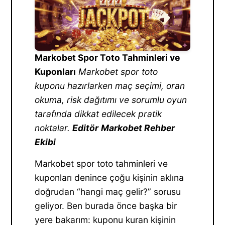
Markobet Spor Toto Tahminleri ve
Kuponları
Markobet spor toto
kuponu hazırlarken maç seçimi, oran
okuma, risk dağıtımı ve sorumlu oyun
tarafında dikkat edilecek pratik
noktalar.
Editör
Markobet Rehber
Ekibi
Markobet spor toto tahminleri ve
kuponları denince çoğu kişinin aklına
doğrudan “hangi maç gelir?” sorusu
geliyor. Ben burada önce başka bir
yere bakarım: kuponu kuran kişinin