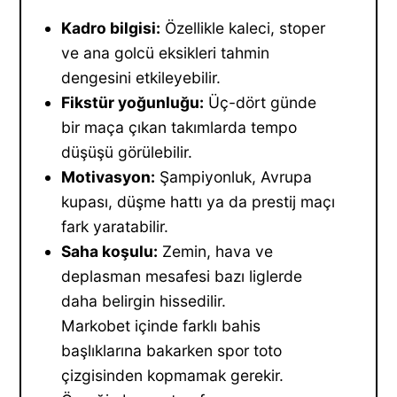
Kadro bilgisi:
Özellikle kaleci, stoper
ve ana golcü eksikleri tahmin
dengesini etkileyebilir.
Fikstür yoğunluğu:
Üç-dört günde
bir maça çıkan takımlarda tempo
düşüşü görülebilir.
Motivasyon:
Şampiyonluk, Avrupa
kupası, düşme hattı ya da prestij maçı
fark yaratabilir.
Saha koşulu:
Zemin, hava ve
deplasman mesafesi bazı liglerde
daha belirgin hissedilir.
Markobet içinde farklı bahis
başlıklarına bakarken spor toto
çizgisinden kopmamak gerekir.